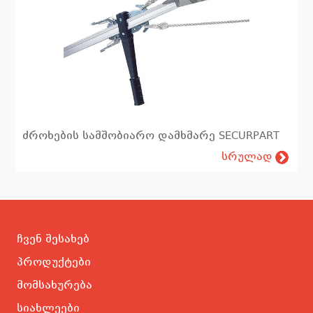
ძროხების სამშობიარო დამხმარე SECURPART
სრულად
ჩვენ შესახებ
პროდუქტები
მომსახურება
სიახლეები