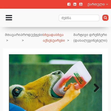
ქართული
მთავარი
პროდუქტები
სხვადასხვა
მარტივი დრენჩერი
აქსესუარები
(დასალევინებელი)
Next