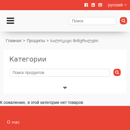
русский
Главная
Продукты
სალოკავი მინერალები
Категории
Животноводства
К сожалению, в этой категории нет товаров
Выращивание телят
О нас
Содержание крупного рогатого скота