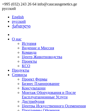
+995 (032) 243 26 64
info@caucausgenetics.ge
русский
English
русский
ქართული
О нас
История
Видение и Миссия
Команда
Центр Животноводства
Проекты
КCО
Продукты
Сервисы
Проект Фермы
Бизнес Планирование
Консультации
Монтаж Оборудования и После
Експлуатационные Услуги
Дистрибуция
Центры Искусственного Осеменения
Программы Обучения