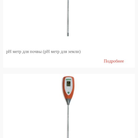
Содержание свиней
Ветеринарные инструменты
Идентификация
Электроизгородь (электропастух)
pH метр для почвы (pH метр для земли)
Молоко и доильные системы
Подробнее
Племенной скот
Генетический материал [семя] КРС и инвентарь для искусственного оплодотворения
Генетического материала племенного хряков
Диетические продукты и кормление
Barn internal equipment's, cubicles, feed barriers, free stall, tied up stalls, boxes, cattle gates
Агрономия