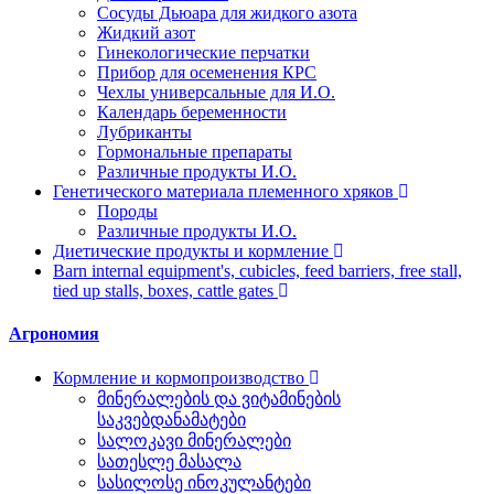
Сосуды Дьюара для жидкого азота
Жидкий азот
Гинекологические перчатки
Прибор для осеменения КРС
Чехлы универсальные для И.О.
Календарь беременности
Лубриканты
Гормональные препараты
Различные продукты И.О.
Генетического материала племенного хряков
Породы
Различные продукты И.О.
Диетические продукты и кормление
Barn internal equipment's, cubicles, feed barriers, free stall,
tied up stalls, boxes, cattle gates
Агрономия
Кормление и кормопроизводство
მინერალების და ვიტამინების
საკვებდანამატები
სალოკავი მინერალები
სათესლე მასალა
სასილოსე ინოკულანტები