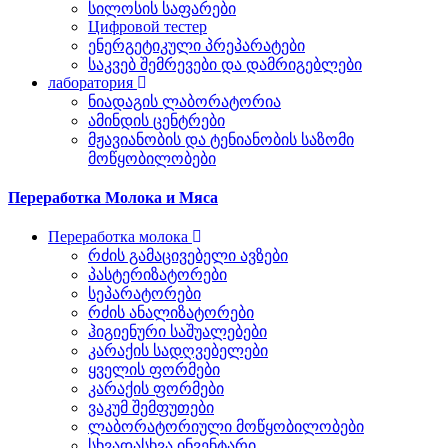
სილოსის საფარები
Цифровой тестер
ენერგეტიკული პრეპარატები
საკვებ შემრევები და დამრიგებლები
лаборатория
ნიადაგის ლაბორატორია
ამინდის ცენტრები
მჟავიანობის და ტენიანობის საზომი
მოწყობილობები
Переработка Молока и Мяса
Переработка молока
რძის გამაცივებელი ავზები
პასტერიზატორები
სეპარატორები
რძის ანალიზატორები
ჰიგიენური საშუალებები
კარაქის სადღვებელები
ყველის ფორმები
კარაქის ფორმები
ვაკუმ შემფუთები
ლაბორატორიული მოწყობილობები
სხვადასხვა ინვენტარი