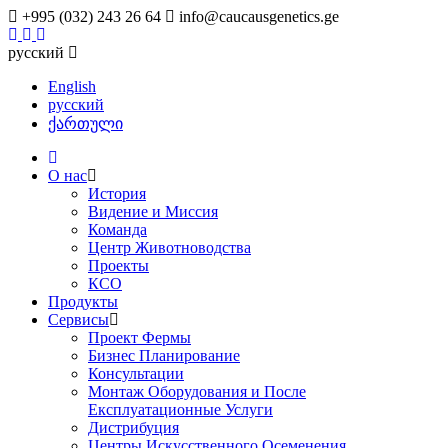
+995 (032) 243 26 64
info@caucausgenetics.ge
русский
English
русский
ქართული
О нас
История
Видение и Миссия
Команда
Центр Животноводства
Проекты
КCО
Продукты
Сервисы
Проект Фермы
Бизнес Планирование
Консультации
Монтаж Оборудования и После
Експлуатационные Услуги
Дистрибуция
Центры Искусственного Осеменения