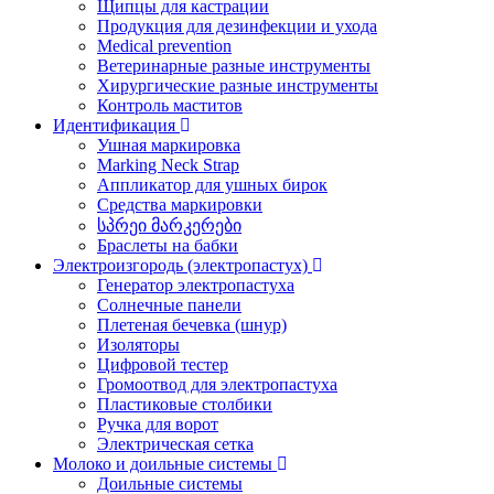
Щипцы для кастрации
Продукция для дезинфекции и ухода
Medical prevention
Ветеринарные разные инструменты
Хирургические разные инструменты
Контроль маститов
Идентификация
Ушная маркировка
Marking Neck Strap
Аппликатор для ушных бирок
Средства маркировки
სპრეი მარკერები
Браслеты на бабки
Электроизгородь (электропастух)
Генератор электропастуха
Солнечные панели
Плетеная бечевка (шнур)
Изоляторы
Цифровой тестер
Громоотвод для электропастуха
Пластиковые столбики
Ручка для ворот
Электрическая сетка
Молоко и доильные системы
Доильные системы