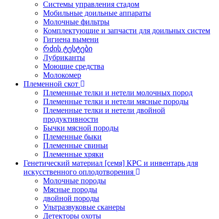
Системы управления стадом
Мобильные доильные аппараты
Молочные фильтры
Комплектующие и запчасти для доильных систем
Гигиена вымени
რძის ტესტები
Лубриканты
Моющие средства
Молокомер
Племенной скот
Племенные телки и нетели молочных пород
Племенные телки и нетели мясные породы
Племенные телки и нетели двойной
продуктивности
Бычки мясной породы
Племенные быки
Племенные свиньи
Племенные хряки
Генетический материал [семя] КРС и инвентарь для
искусственного оплодотворения
Молочные породы
Мясные породы
двойной породы
Ультразвуковые сканеры
Детекторы охоты