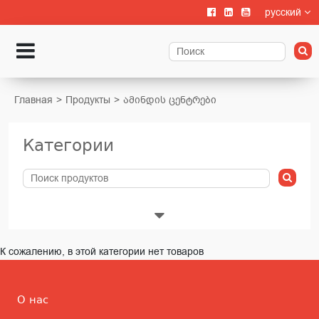
русский
Главная
Продукты
ამინდის ცენტრები
Категории
Животноводства
К сожалению, в этой категории нет товаров
Выращивание телят
О нас
Содержание крупного рогатого скота