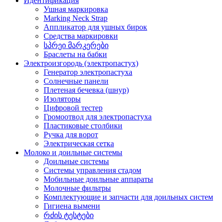
Идентификация
Ушная маркировка
Marking Neck Strap
Аппликатор для ушных бирок
Средства маркировки
სპრეი მარკერები
Браслеты на бабки
Электроизгородь (электропастух)
Генератор электропастуха
Солнечные панели
Плетеная бечевка (шнур)
Изоляторы
Цифровой тестер
Громоотвод для электропастуха
Пластиковые столбики
Ручка для ворот
Электрическая сетка
Молоко и доильные системы
Доильные системы
Системы управления стадом
Мобильные доильные аппараты
Молочные фильтры
Комплектующие и запчасти для доильных систем
Гигиена вымени
რძის ტესტები