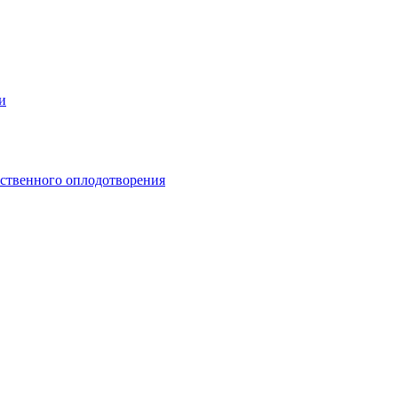
и
сственного оплодотворения