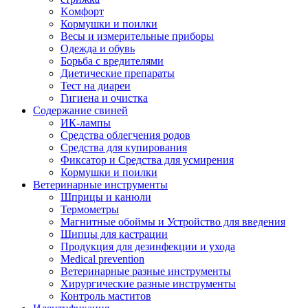
Kомфорт
Кормушки и поилки
Весы и измерительные приборы
Одежда и обувь
Борьба с вредителями
Диетические препараты
Тест на диареи
Гигиена и очистка
Содержание свиней
ИК-лампы
Средства облегчения родов
Средства для купирования
Фиксатор и Средства для усмирения
Кормушки и поилки
Ветеринарные инструменты
Шприцы и канюли
Термометры
Магнитные обоймы и Устройство для введения
Щипцы для кастрации
Продукция для дезинфекции и ухода
Medical prevention
Ветеринарные разные инструменты
Хирургические разные инструменты
Контроль маститов