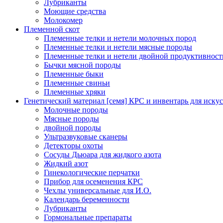
Лубриканты
Моющие средства
Молокомер
Племенной скот
Племенные телки и нетели молочных пород
Племенные телки и нетели мясные породы
Племенные телки и нетели двойной продуктивност
Бычки мясной породы
Племенные быки
Племенные свиньи
Племенные хряки
Генетический материал [семя] КРС и инвентарь для иску
Молочные породы
Мясные породы
двойной породы
Ультразвуковые сканеры
Детекторы охоты
Сосуды Дьюара для жидкого азота
Жидкий азот
Гинекологические перчатки
Прибор для осеменения КРС
Чехлы универсальные для И.О.
Календарь беременности
Лубриканты
Гормональные препараты