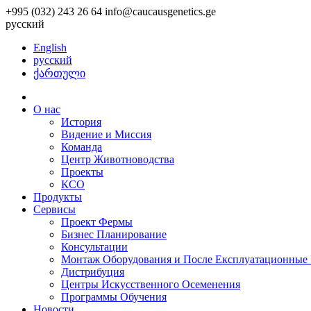
+995 (032) 243 26 64
info@caucausgenetics.ge
русский
English
русский
ქართული
О нас
История
Видение и Миссия
Команда
Центр Животноводства
Проекты
КCО
Продукты
Сервисы
Проект Фермы
Бизнес Планирование
Консультации
Монтаж Оборудования и После Експлуатационные 
Дистрибуция
Центры Искусственного Осеменения
Программы Обучения
Новости