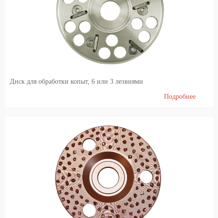
Содержание свиней
Ветеринарные инструменты
Идентификация
Электроизгородь (электропастух)
Диск для обработки копыт, 6 или 3 лезвиями
Молоко и доильные системы
Подробнее
Племенной скот
Генетический материал [семя] КРС и инвентарь для искусственного оплодотворения
Генетического материала племенного хряков
Диетические продукты и кормление
Barn internal equipment's, cubicles, feed barriers, free stall, tied up stalls, boxes, cattle gates
Агрономия