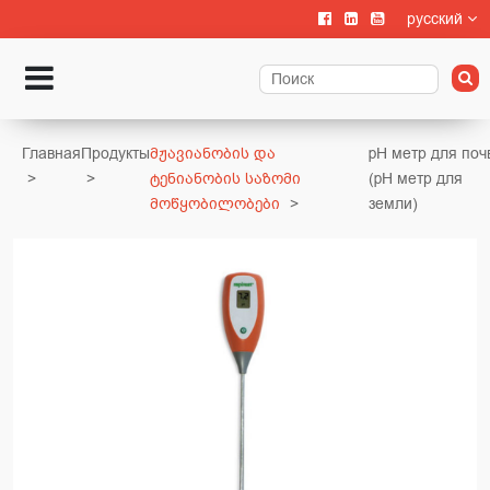
русский
Главная
Продукты
მჟავიანობის და
pH метр для поч
ტენიანობის საზომი
(pH метр для
მოწყობილობები
земли)