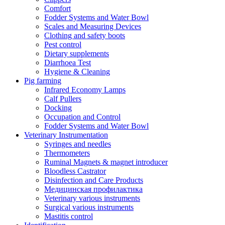
Comfort
Fodder Systems and Water Bowl
Scales and Measuring Devices
Clothing and safety boots
Pest control
Dietary supplements
Diarrhoea Test
Hygiene & Cleaning
Pig farming
Infrared Economy Lamps
Calf Pullers
Docking
Occupation and Control
Fodder Systems and Water Bowl
Veterinary Instrumentation
Syringes and needles
Thermometers
Ruminal Magnets & magnet introducer
Bloodless Castrator
Disinfection and Care Products
Медицинская профилактика
Veterinary various instruments
Surgical various instruments
Mastitis control