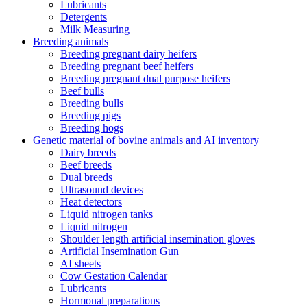
Lubricants
Detergents
Milk Measuring
Breeding animals
Breeding pregnant dairy heifers
Breeding pregnant beef heifers
Breeding pregnant dual purpose heifers
Beef bulls
Breeding bulls
Breeding pigs
Breeding hogs
Genetic material of bovine animals and AI inventory
Dairy breeds
Beef breeds
Dual breeds
Ultrasound devices
Heat detectors
Liquid nitrogen tanks
Liquid nitrogen
Shoulder length artificial insemination gloves
Artificial Insemination Gun
AI sheets
Cow Gestation Calendar
Lubricants
Hormonal preparations