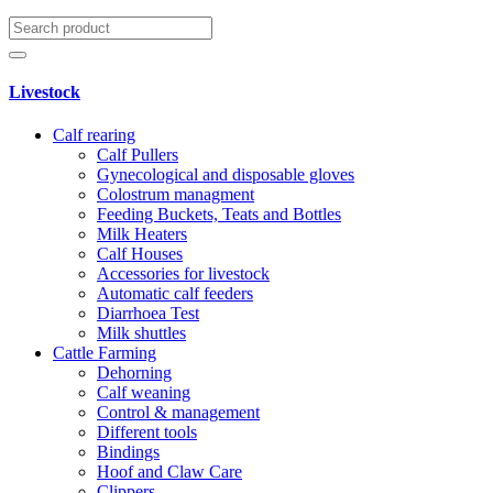
Livestock
Calf rearing
Calf Pullers
Gynecological and disposable gloves
Colostrum managment
Feeding Buckets, Teats and Bottles
Milk Heaters
Calf Houses
Accessories for livestock
Automatic calf feeders
Diarrhoea Test
Milk shuttles
Cattle Farming
Dehorning
Calf weaning
Control & management
Different tools
Bindings
Hoof and Claw Care
Clippers