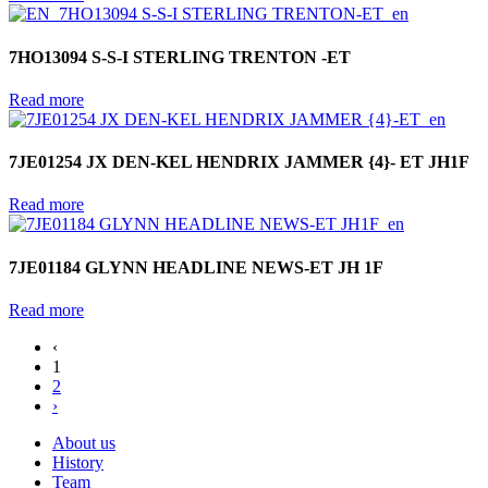
7HO13094 S-S-I STERLING TRENTON -ET
Read more
7JE01254 JX DEN-KEL HENDRIX JAMMER {4}- ET JH1F
Read more
7JE01184 GLYNN HEADLINE NEWS-ET JH 1F
Read more
‹
1
2
›
About us
History
Team