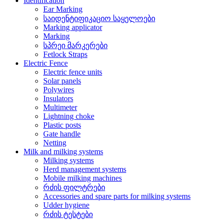
Identification
Ear Marking
საიდენტიფიკაციო საყელოები
Marking applicator
Marking
სპრეი მარკერები
Fetlock Straps
Electric Fence
Electric fence units
Solar panels
Polywires
Insulators
Multimeter
Lightning choke
Plastic posts
Gate handle
Netting
Milk and milking systems
Milking systems
Herd management systems
Mobile milking machines
რძის ფილტრები
Accessories and spare parts for milking systems
Udder hygiene
რძის ტესტები