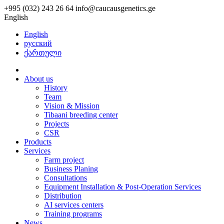
+995 (032) 243 26 64
info@caucausgenetics.ge
English
English
русский
ქართული
About us
History
Team
Vision & Mission
Tibaani breeding center
Projects
CSR
Products
Services
Farm project
Business Planing
Consultations
Equipment Installation & Post-Operation Services
Distribution
AI services centers
Training programs
News