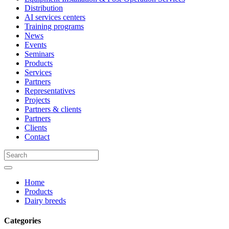
Distribution
AI services centers
Training programs
News
Events
Seminars
Products
Services
Partners
Representatives
Projects
Partners & clients
Partners
Clients
Contact
Home
Products
Dairy breeds
Categories