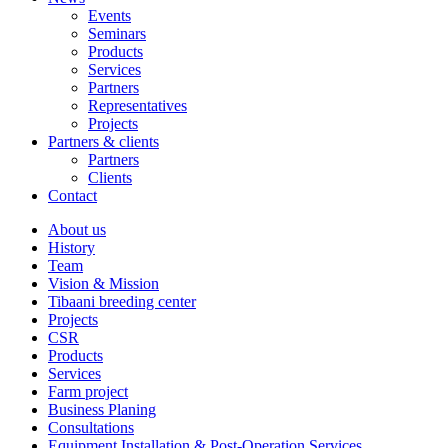
Events
Seminars
Products
Services
Partners
Representatives
Projects
Partners & clients
Partners
Clients
Contact
About us
History
Team
Vision & Mission
Tibaani breeding center
Projects
CSR
Products
Services
Farm project
Business Planing
Consultations
Equipment Installation & Post-Operation Services