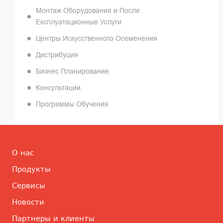
Монтаж Оборудования и После
Експлуатационные Услуги
Центры Искусственного Осеменения
Дистрибуция
Бизнес Планирование
Консультации
Программы Обучения
О нас
Продукты
Сервисы
Новости
Партнеры и клиенты